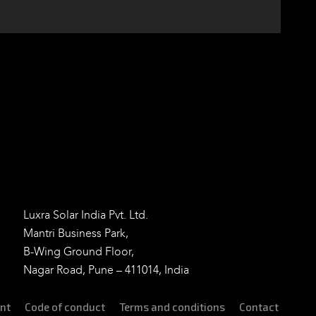
Kontakt Indien
Luxra Solar India Pvt. Ltd.
Mantri Business Park,
B-Wing Ground Floor,
Nagar Road, Pune – 411014, India
int
Code of conduct
Terms and conditions
Contact